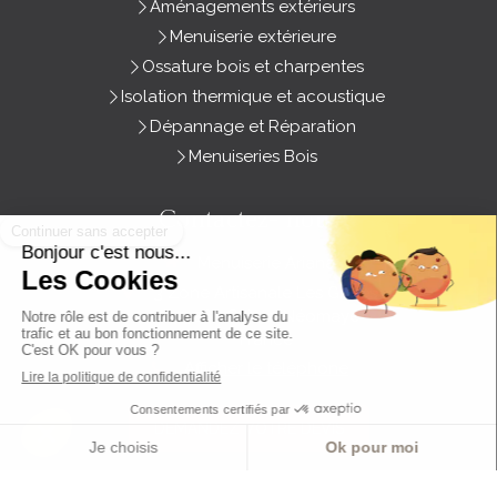
Aménagements extérieurs
Menuiserie extérieure
Ossature bois et charpentes
Isolation thermique et acoustique
Dépannage et Réparation
Menuiseries Bois
Contactez- nous
Menuiserie Ariana
3 Zone Artisanale Les Groies
79260
Sainte-Néomaye
France
Afficher le téléphone
DEMANDEZ VOTRE DEVIS
Création et référencement du site par Simplébo