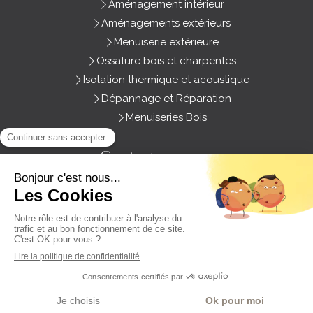
Aménagement intérieur
Aménagements extérieurs
Menuiserie extérieure
Ossature bois et charpentes
Isolation thermique et acoustique
Dépannage et Réparation
Menuiseries Bois
Contactez- nous
Menuiserie Ariana
3 Zone Artisanale Les Groies
79260
Sainte-Néomaye
France
Afficher le téléphone
DEMANDEZ VOTRE DEVIS