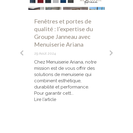
ne
Fenêtres et portes de
Porta
 bois
qualité : l’expertise du
couli
Groupe Janneau avec
chois
Menuiserie Ariana
23 Juil 
29 Août 2024
rd'hui
Vous 
lus
portai
Chez Menuiserie Ariana, notre
tion
un por
mission est de vous offrir des
 et
coulis
solutions de menuiserie qui
modèl
combinent esthétique,
propre
durabilité et performance.
Lire l'a
Pour garantir cett...
Lire l'article