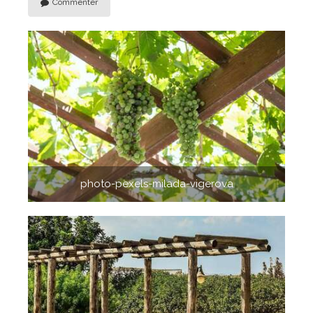
Commenter
photo-pexels-milada-vigerova