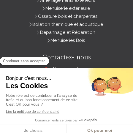
Aménagements extérieurs
Menuiserie extérieure
Ossature bois et charpentes
Isolation thermique et acoustique
Dépannage et Réparation
Menuiseries Bois
Contactez- nous
Menuiserie Ariana
3 Zone Artisanale Les Groies
79260
Sainte-Néomaye
France
Afficher le téléphone
DEMANDEZ VOTRE DEVIS
Création et référencement du site par Simplébo