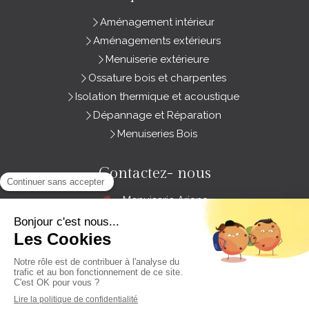
Aménagement intérieur
Aménagements extérieurs
Menuiserie extérieure
Ossature bois et charpentes
Isolation thermique et acoustique
Dépannage et Réparation
Menuiseries Bois
Contactez- nous
Menuiserie Ariana
3 Zone Artisanale Les Groies
79260
Sainte-Néomaye
France
Afficher le téléphone
DEMANDEZ VOTRE DEVIS