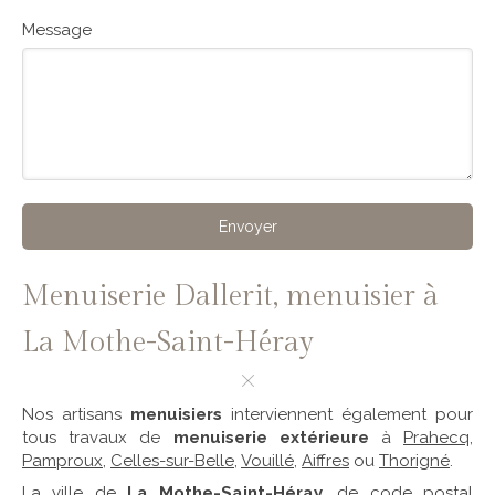
Message
Envoyer
Menuiserie Dallerit, menuisier à
La Mothe-Saint-Héray
Nos artisans
menuisiers
interviennent également pour
tous travaux de
menuiserie extérieure
à
Prahecq
,
Pamproux
,
Celles-sur-Belle
,
Vouillé
,
Aiffres
ou
Thorigné
.
La ville de
La Mothe-Saint-Héray
, de code postal